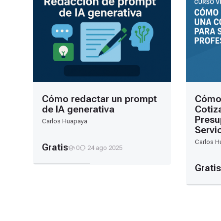
Mis cursos
Búsqueda
Mis cursos
Cursos
Tecnología
Emprendimiento y gestión empresarial
Ofimática
Cómo redactar un prompt
Cómo 
de IA generativa
Cotiz
Presu
Carlos Huapaya
Servi
Carlos H
Gratis
0
24 ago 2025
Estudiantes
Gratis