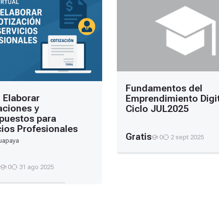
Fundamentos del
Elaborar
Emprendimiento Digit
aciones y
Ciclo JUL2025
puestos para
cios Profesionales
Gratis
0
2 sept 2025
uapaya
Estudiantes
0
31 ago 2025
Estudiantes